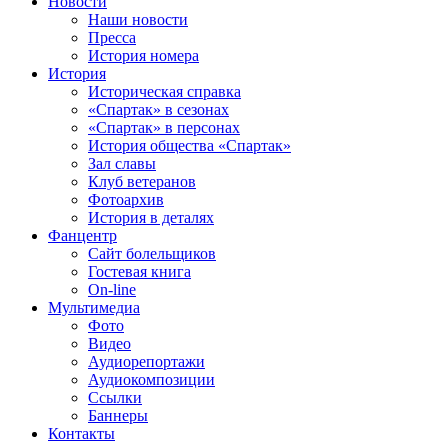
Новости
Наши новости
Пресса
История номера
История
Историческая справка
«Спартак» в сезонах
«Спартак» в персонах
История общества «Спартак»
Зал славы
Клуб ветеранов
Фотоархив
История в деталях
Фанцентр
Сайт болельщиков
Гостевая книга
On-line
Мультимедиа
Фото
Видео
Аудиорепортажи
Аудиокомпозиции
Ссылки
Баннеры
Контакты