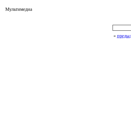
Мультимедиа
«
преды