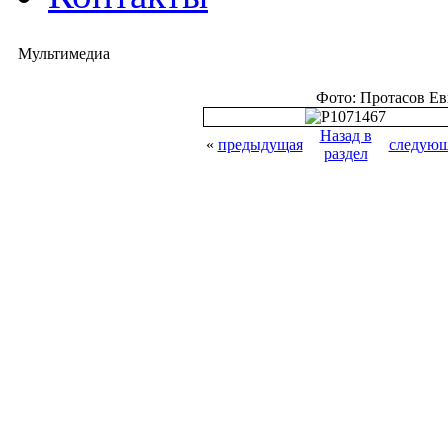
Мультимедиа
Фото: Протасов Е
Назад в
«
предыдущая
следующ
раздел