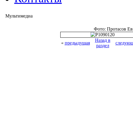
Мультимедиа
Фото: Протасов Е
Назад в
«
предыдущая
следующ
раздел