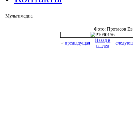
Мультимедиа
Фото: Протасов Е
Назад в
«
предыдущая
следующ
раздел