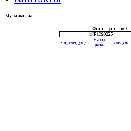
Мультимедиа
Фото: Протасов Е
Назад в
«
предыдущая
следующ
раздел