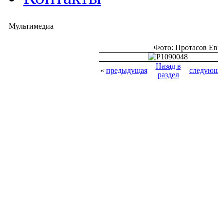
Мультимедиа
Фото: Протасов Е
Назад в
«
предыдущая
следующ
раздел