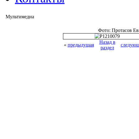
Мультимедиа
Фото: Протасов Е
Назад в
«
предыдущая
следующ
раздел