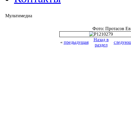
Мультимедиа
Фото: Протасов Е
Назад в
«
предыдущая
следующ
раздел