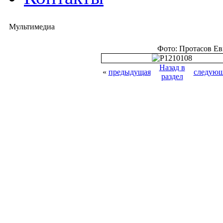
Мультимедиа
Фото: Протасов Е
Назад в
«
предыдущая
следующ
раздел