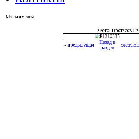
Мультимедиа
Фото: Протасов Е
Назад в
«
предыдущая
следующ
раздел