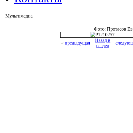
Мультимедиа
Фото: Протасов Е
Назад в
«
предыдущая
следующ
раздел