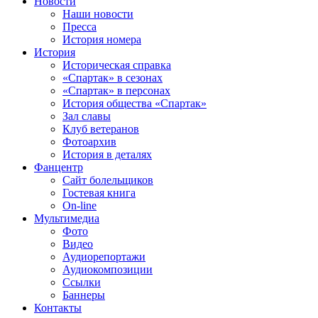
Новости
Наши новости
Пресса
История номера
История
Историческая справка
«Спартак» в сезонах
«Спартак» в персонах
История общества «Спартак»
Зал славы
Клуб ветеранов
Фотоархив
История в деталях
Фанцентр
Сайт болельщиков
Гостевая книга
On-line
Мультимедиа
Фото
Видео
Аудиорепортажи
Аудиокомпозиции
Ссылки
Баннеры
Контакты