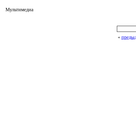
Мультимедиа
«
преды