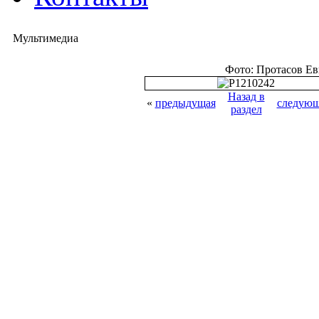
Мультимедиа
Фото: Протасов Е
Назад в
«
предыдущая
следующ
раздел