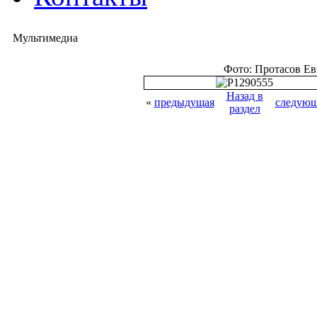
Мультимедиа
Фото: Протасов Е
Назад в
«
предыдущая
следующ
раздел