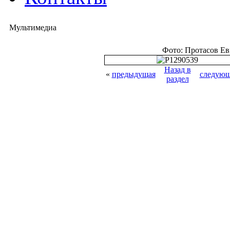
Мультимедиа
Фото: Протасов Е
Назад в
«
предыдущая
следующ
раздел