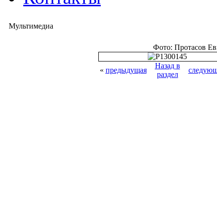
Мультимедиа
Фото: Протасов Е
Назад в
«
предыдущая
следующ
раздел