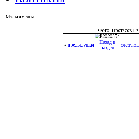
Мультимедиа
Фото: Протасов Е
Назад в
«
предыдущая
следующ
раздел