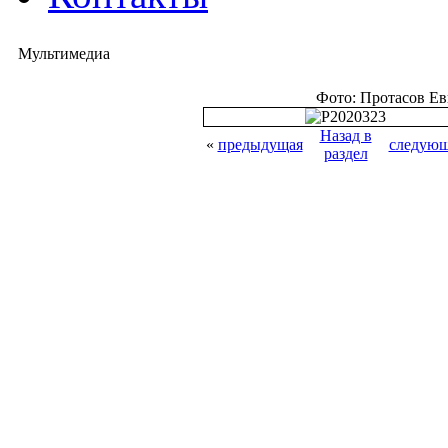
Мультимедиа
Фото: Протасов Е
Назад в
«
предыдущая
следующ
раздел