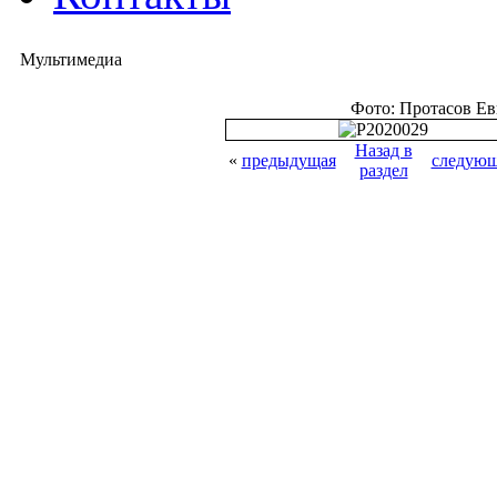
Мультимедиа
Фото: Протасов Е
Назад в
«
предыдущая
следующ
раздел