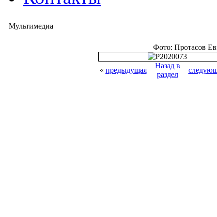
Мультимедиа
Фото: Протасов Е
Назад в
«
предыдущая
следующ
раздел