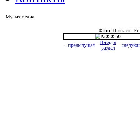
Мультимедиа
Фото: Протасов Е
Назад в
«
предыдущая
следующ
раздел