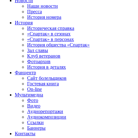
Новости
Наши новости
Пресса
История номера
История
Историческая справка
«Спартак» в сезонах
«Спартак» в персонах
История общества «Спартак»
Зал славы
Клуб ветеранов
Фотоархив
История в деталях
Фанцентр
Сайт болельщиков
Гостевая книга
On-line
Мультимедиа
Фото
Видео
Аудиорепортажи
Аудиокомпозиции
Ссылки
Баннеры
Контакты