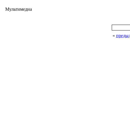
Мультимедиа
«
преды