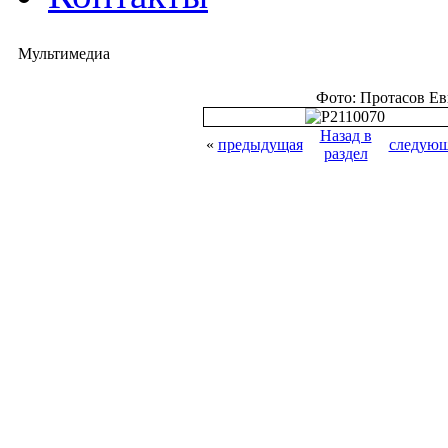
Мультимедиа
Фото: Протасов Е
Назад в
«
предыдущая
следующ
раздел