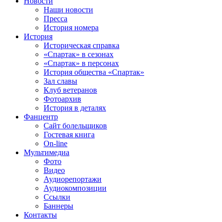
Новости
Наши новости
Пресса
История номера
История
Историческая справка
«Спартак» в сезонах
«Спартак» в персонах
История общества «Спартак»
Зал славы
Клуб ветеранов
Фотоархив
История в деталях
Фанцентр
Сайт болельщиков
Гостевая книга
On-line
Мультимедиа
Фото
Видео
Аудиорепортажи
Аудиокомпозиции
Ссылки
Баннеры
Контакты