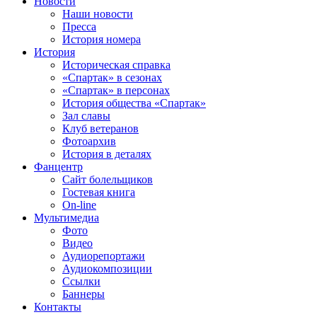
Новости
Наши новости
Пресса
История номера
История
Историческая справка
«Спартак» в сезонах
«Спартак» в персонах
История общества «Спартак»
Зал славы
Клуб ветеранов
Фотоархив
История в деталях
Фанцентр
Сайт болельщиков
Гостевая книга
On-line
Мультимедиа
Фото
Видео
Аудиорепортажи
Аудиокомпозиции
Ссылки
Баннеры
Контакты