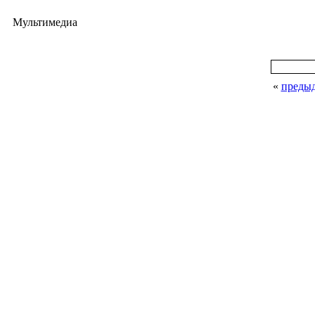
Мультимедиа
«
преды