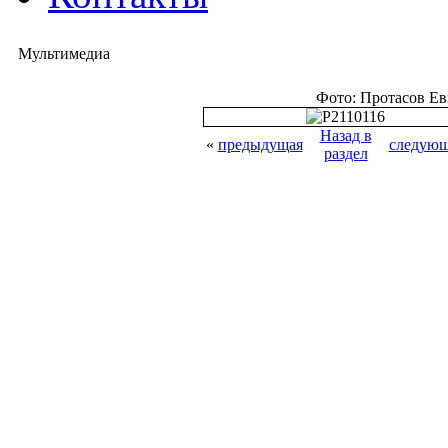
Мультимедиа
Фото: Протасов Е
Назад в
«
предыдущая
следующ
раздел