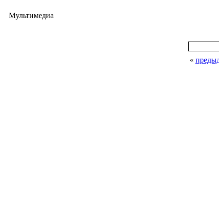
Мультимедиа
«
преды