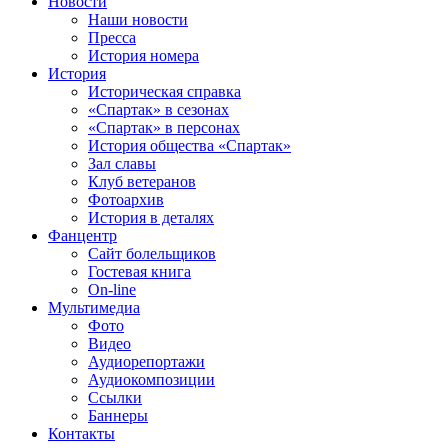
Новости
Наши новости
Пресса
История номера
История
Историческая справка
«Спартак» в сезонах
«Спартак» в персонах
История общества «Спартак»
Зал славы
Клуб ветеранов
Фотоархив
История в деталях
Фанцентр
Сайт болельщиков
Гостевая книга
On-line
Мультимедиа
Фото
Видео
Аудиорепортажи
Аудиокомпозиции
Ссылки
Баннеры
Контакты