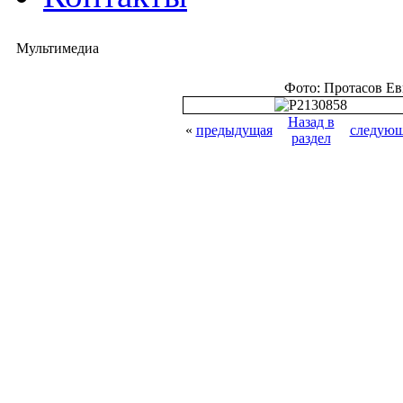
Мультимедиа
Фото: Протасов Е
Назад в
«
предыдущая
следующ
раздел