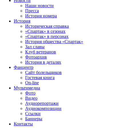
Новости
Наши новости
Пресса
История номера
История
Историческая справка
«Спартак» в сезонах
«Спартак» в персонах
История общества «Спартак»
Зал славы
Клуб ветеранов
Фотоархив
История в деталях
Фанцентр
Сайт болельщиков
Гостевая книга
On-line
Мультимедиа
Фото
Видео
Аудиорепортажи
Аудиокомпозиции
Ссылки
Баннеры
Контакты