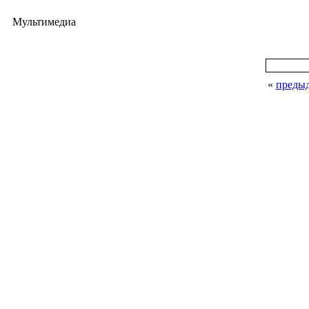
Мультимедиа
«
преды