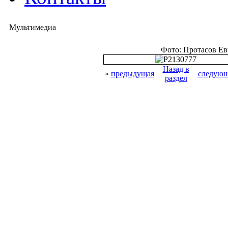
Мультимедиа
Фото: Протасов Е
Назад в
«
предыдущая
следующ
раздел