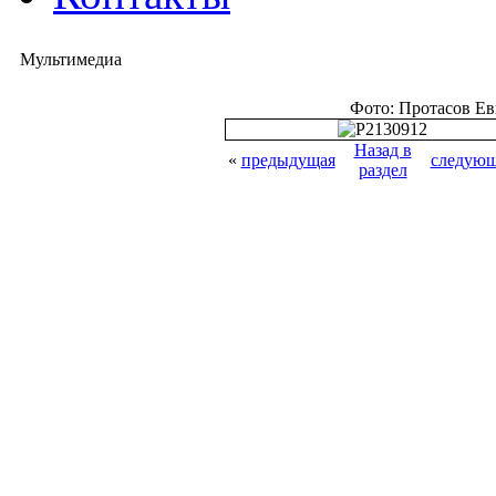
Мультимедиа
Фото: Протасов Е
Назад в
«
предыдущая
следующ
раздел