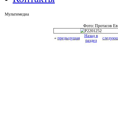
Мультимедиа
Фото: Протасов Е
Назад в
«
предыдущая
следующ
раздел