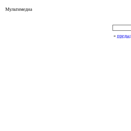
Мультимедиа
«
преды