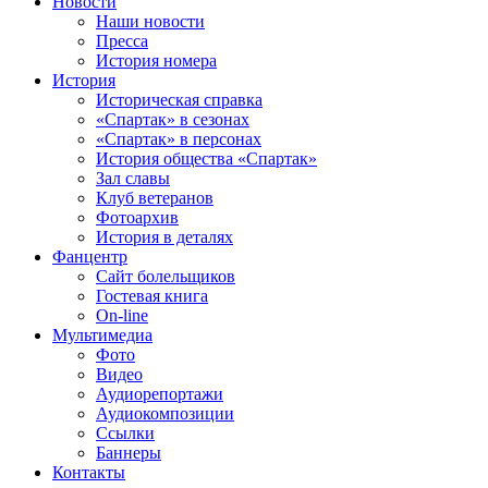
Новости
Наши новости
Пресса
История номера
История
Историческая справка
«Спартак» в сезонах
«Спартак» в персонах
История общества «Спартак»
Зал славы
Клуб ветеранов
Фотоархив
История в деталях
Фанцентр
Сайт болельщиков
Гостевая книга
On-line
Мультимедиа
Фото
Видео
Аудиорепортажи
Аудиокомпозиции
Ссылки
Баннеры
Контакты