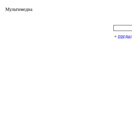
Мультимедиа
«
преды