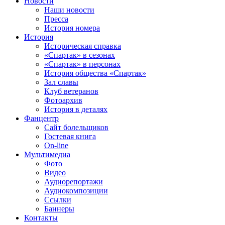
Новости
Наши новости
Пресса
История номера
История
Историческая справка
«Спартак» в сезонах
«Спартак» в персонах
История общества «Спартак»
Зал славы
Клуб ветеранов
Фотоархив
История в деталях
Фанцентр
Сайт болельщиков
Гостевая книга
On-line
Мультимедиа
Фото
Видео
Аудиорепортажи
Аудиокомпозиции
Ссылки
Баннеры
Контакты