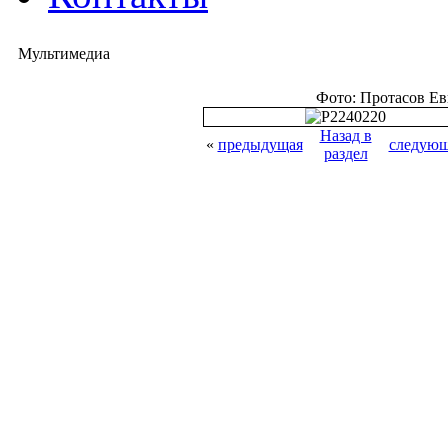
Мультимедиа
Фото: Протасов Е
Назад в
«
предыдущая
следующ
раздел