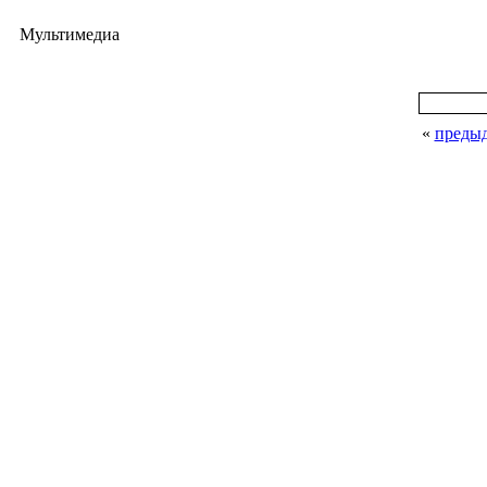
Мультимедиа
«
преды