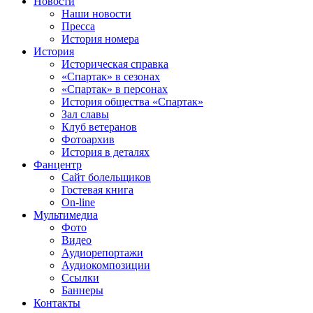
Новости
Наши новости
Пресса
История номера
История
Историческая справка
«Спартак» в сезонах
«Спартак» в персонах
История общества «Спартак»
Зал славы
Клуб ветеранов
Фотоархив
История в деталях
Фанцентр
Сайт болельщиков
Гостевая книга
On-line
Мультимедиа
Фото
Видео
Аудиорепортажи
Аудиокомпозиции
Ссылки
Баннеры
Контакты