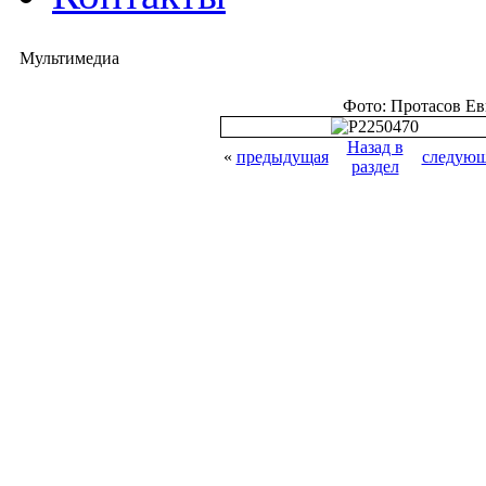
Мультимедиа
Фото: Протасов Е
Назад в
«
предыдущая
следующ
раздел