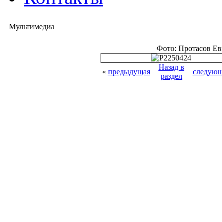
Мультимедиа
Фото: Протасов Е
Назад в
«
предыдущая
следующ
раздел