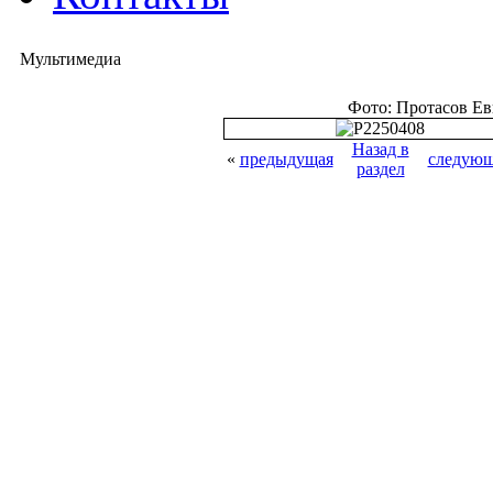
Мультимедиа
Фото: Протасов Е
Назад в
«
предыдущая
следующ
раздел