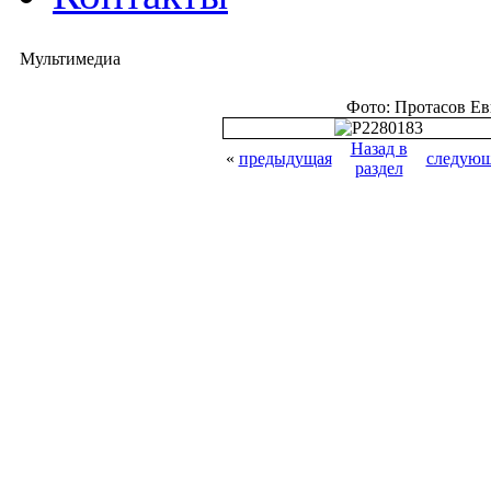
Мультимедиа
Фото: Протасов Е
Назад в
«
предыдущая
следующ
раздел