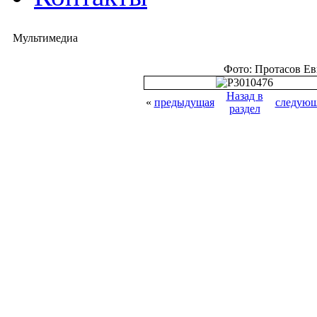
Мультимедиа
Фото: Протасов Е
Назад в
«
предыдущая
следующ
раздел