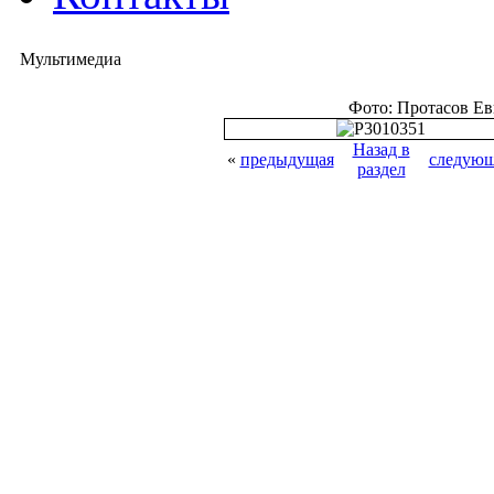
Мультимедиа
Фото: Протасов Е
Назад в
«
предыдущая
следующ
раздел