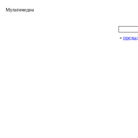
Мультимедиа
«
преды