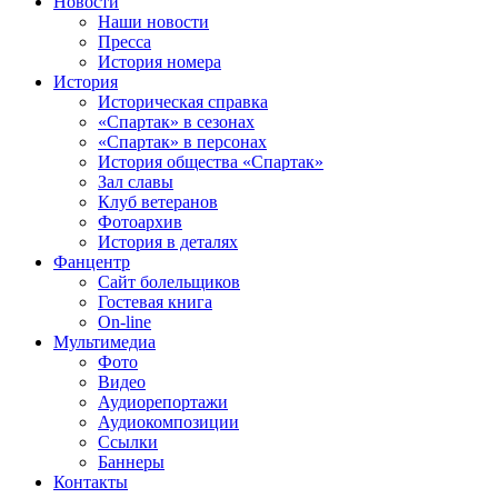
Новости
Наши новости
Пресса
История номера
История
Историческая справка
«Спартак» в сезонах
«Спартак» в персонах
История общества «Спартак»
Зал славы
Клуб ветеранов
Фотоархив
История в деталях
Фанцентр
Сайт болельщиков
Гостевая книга
On-line
Мультимедиа
Фото
Видео
Аудиорепортажи
Аудиокомпозиции
Ссылки
Баннеры
Контакты