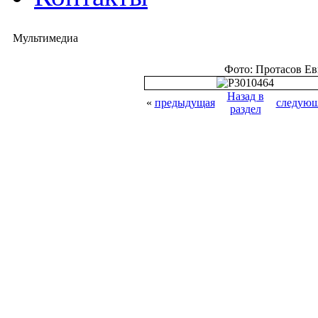
Мультимедиа
Фото: Протасов Е
Назад в
«
предыдущая
следующ
раздел