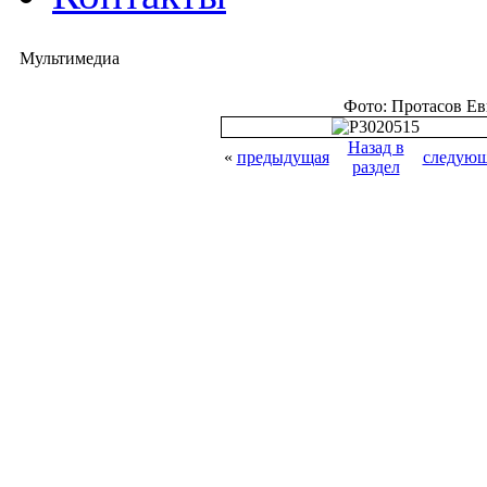
Мультимедиа
Фото: Протасов Е
Назад в
«
предыдущая
следующ
раздел