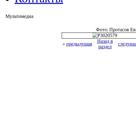
Мультимедиа
Фото: Протасов Е
Назад в
«
предыдущая
следующ
раздел