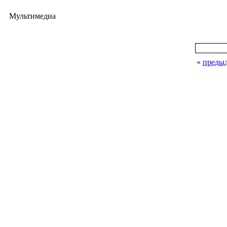
Мультимедиа
«
преды