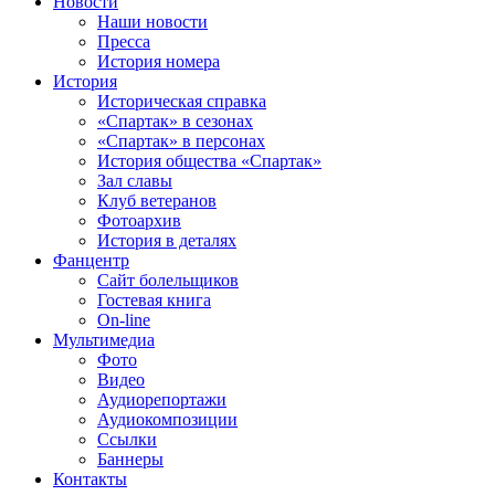
Новости
Наши новости
Пресса
История номера
История
Историческая справка
«Спартак» в сезонах
«Спартак» в персонах
История общества «Спартак»
Зал славы
Клуб ветеранов
Фотоархив
История в деталях
Фанцентр
Сайт болельщиков
Гостевая книга
On-line
Мультимедиа
Фото
Видео
Аудиорепортажи
Аудиокомпозиции
Ссылки
Баннеры
Контакты