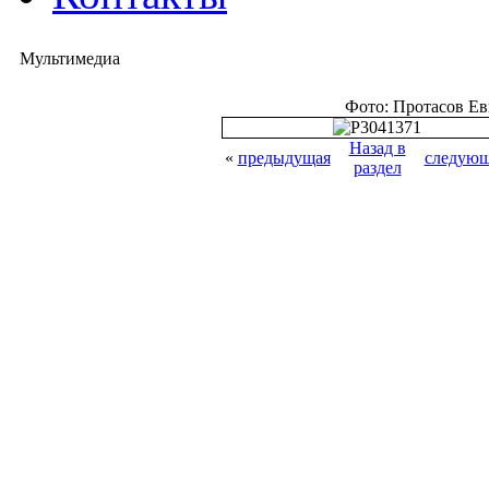
Мультимедиа
Фото: Протасов Е
Назад в
«
предыдущая
следующ
раздел