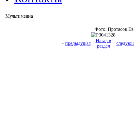
Мультимедиа
Фото: Протасов Е
Назад в
«
предыдущая
следующ
раздел