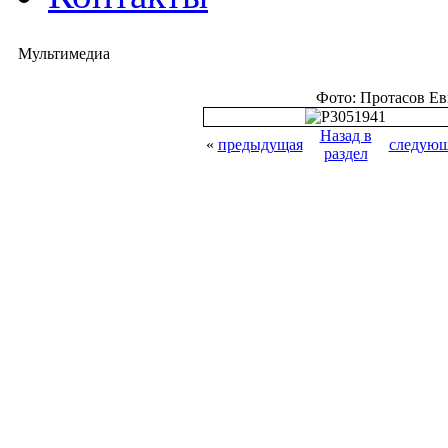
Мультимедиа
Фото: Протасов Е
Назад в
«
предыдущая
следующ
раздел